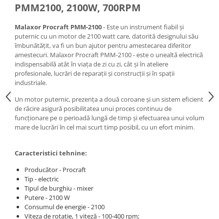
Echipamente ferma
Invertoare sudura - IGBT / MMA
PMM2100, 2100W, 700RPM
Freze pentru zapada
Aspiratoare
Malaxor Procraft PMM-2100
- Este un instrument fiabil și
Instalatii sanitare
Accesorii auto
puternic cu un motor de 2100 watt care, datorită designului său
îmbunătățit, va fi un bun ajutor pentru amestecarea diferitor
Chiuvete
Compresoare aer
amestecuri. Malaxor Procraft PMM-2100 - este o unealtă electrică
Intretinere
Echipamente industriale de
indispensabilă atât în viața de zi cu zi, cât și în ateliere
brichetare / peletizare
profesionale, lucrări de reparații și construcții și în spații
Masini de maturat si accesorii
industriale.
Echipamente pentru protectia
Masini de tuns iarba
muncii
Un motor puternic, prezența a două coroane și un sistem eficient
Motocoase
de răcire asigură posibilitatea unui proces continuu de
Generatoare
Accesorii motocositoare
funcționare pe o perioadă lungă de timp și efectuarea unui volum
mare de lucrări în cel mai scurt timp posibil, cu un efort minim.
Pistoale de lipit
Accesorii pentru masini de tuns
gazon
Masini de tuns iarba/gazon
Caracteristici tehnine:
Tractorase pentru gazon
Producător - Procraft
Mobilier pentru gradina
Tip - electric
Tipul de burghiu - mixer
Mori de macinat cereale
Putere - 2100 W
Consumul de energie - 2100
Pompe de apa
Viteza de rotație, 1 viteză - 100-400 rpm;