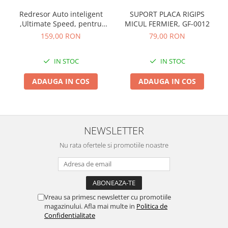
Tocatoare de furaje
Redresor Auto inteligent
SUPORT PLACA RIGIPS
,Ultimate Speed, pentru
MICUL FERMIER, GF-0012
incarcare baterie auto 6V -
159,00 RON
79,00 RON
12V 120Ah, digital cu
microprocesor si display
IN STOC
IN STOC
LCD
ADAUGA IN COS
ADAUGA IN COS
NEWSLETTER
Nu rata ofertele si promotiile noastre
Vreau sa primesc newsletter cu promotiile
magazinului. Afla mai multe in
Politica de
Confidentialitate