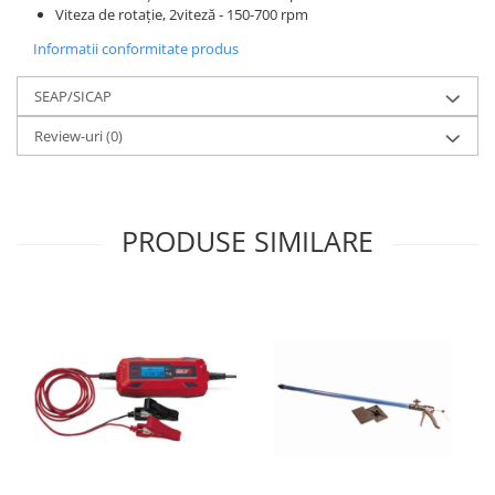
Motopompe
Viteza de rotație, 2viteză - 150-700 rpm
Accesorii pentru irigatii
Informatii conformitate produs
Furtunuri
SEAP/SICAP
Hidrofoare
Pompe de apa de suprafata
Review-uri
(0)
Pompe recirculare
Pompe submersibile
Sisteme de irigat si stropit
PRODUSE SIMILARE
Timp liber
Accesorii pentru ATV
Alte vehicule electrice
ATV-uri
Biciclete
Scuter
Tocatoare resturi vegetale
Despicatoare de lemne
Granulatoare de furaje