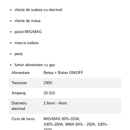
cleste de sudura cu electrod
cleste de masa
pistol MIG/MAG
masca sudura
perie
furtun alimentare cu gaz
Alimentare
Retea + Buton ON/OFF
Tensiune
230V
Amperaj
20-310
Diametru
1.6mm - 4mm
electrod
Ciclu de lucru
MIG/MAG 60%-310A,
100%-200A; MMA 60% - 250A, 100% -
150A