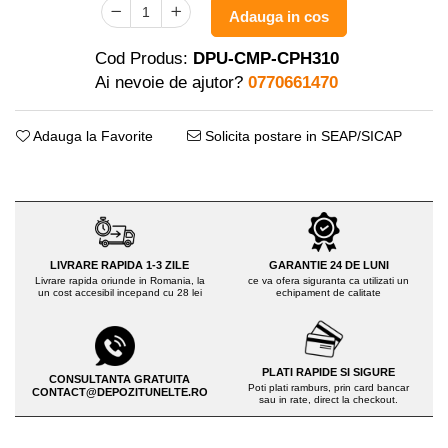
Drujbe pe benzina
Adauga in cos
Invertoare sudura - IGBT / MMA
Echipamente ferma
Aspiratoare
Cod Produs:
DPU-CMP-CPH310
Freze pentru zapada
Accesorii auto
Ai nevoie de ajutor?
0770661470
Instalatii sanitare
Compresoare aer
Chiuvete
Adauga la Favorite
Solicita postare in SEAP/SICAP
Echipamente industriale de
Intretinere
brichetare / peletizare
Masini de maturat si accesorii
Echipamente pentru protectia
Masini de tuns iarba
muncii
Motocoase
Generatoare
LIVRARE RAPIDA 1-3 ZILE
GARANTIE 24 DE LUNI
Accesorii motocositoare
Livrare rapida oriunde in Romania, la
ce va ofera siguranta ca utilizati un
Pistoale de lipit
un cost accesibil incepand cu 28 lei
echipament de calitate
Accesorii pentru masini de tuns
gazon
Masini de tuns iarba/gazon
PLATI RAPIDE SI SIGURE
Tractorase pentru gazon
CONSULTANTA GRATUITA
Poti plati ramburs, prin card bancar
CONTACT@DEPOZITUNELTE.RO
sau in rate, direct la checkout.
Mobilier pentru gradina
Mori de macinat cereale