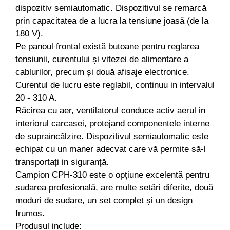
dispozitiv semiautomatic. Dispozitivul se remarcă
Despicatoare de lemne
prin capacitatea de a lucra la tensiune joasă (de la
Granulatoare de furaje
180 V).
Tocatoare de furaje
Pe panoul frontal există butoane pentru reglarea
tensiunii, curentului și vitezei de alimentare a
cablurilor, precum și două afisaje electronice.
Curentul de lucru este reglabil, continuu in intervalul
20 - 310 A.
Răcirea cu aer, ventilatorul conduce activ aerul in
interiorul carcasei, protejand componentele interne
de supraincălzire. Dispozitivul semiautomatic este
echipat cu un maner adecvat care vă permite să-l
transportați in siguranță.
Campion CPH-310 este o opțiune excelentă pentru
sudarea profesională, are multe setări diferite, două
moduri de sudare, un set complet și un design
frumos.
Produsul include: