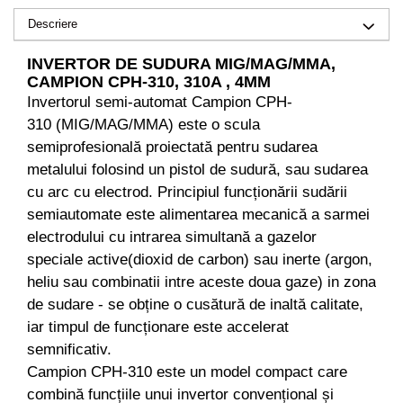
Pompe de apa
Descriere
Motopompe
INVERTOR DE SUDURA MIG/MAG/MMA,
Accesorii pentru irigatii
CAMPION CPH-310, 310A , 4MM
Furtunuri
Invertorul semi-automat Campion CPH-
Hidrofoare
310 (MIG/MAG/MMA) este o scula
Pompe de apa de suprafata
semiprofesională proiectată pentru sudarea
Pompe recirculare
metalului folosind un pistol de sudură, sau sudarea
cu arc cu electrod. Principiul funcționării sudării
Pompe submersibile
semiautomate este alimentarea mecanică a sarmei
Sisteme de irigat si stropit
electrodului cu intrarea simultană a gazelor
Timp liber
speciale active(dioxid de carbon) sau inerte (argon,
Accesorii pentru ATV
heliu sau combinatii intre aceste doua gaze) in zona
Alte vehicule electrice
de sudare - se obține o cusătură de inaltă calitate,
ATV-uri
iar timpul de funcționare este accelerat
Biciclete
semnificativ.
Scuter
Campion CPH-310 este un model compact care
Tocatoare resturi vegetale
combină funcțiile unui invertor convențional și