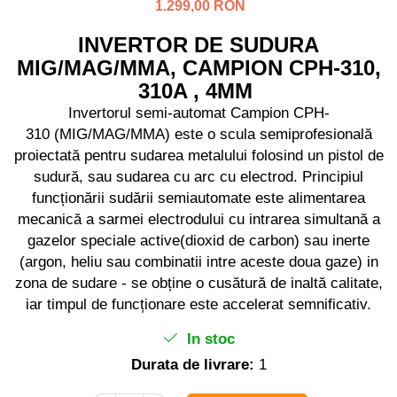
Distribuitoare sare sau seminte
Echipamente electrice
1.299,00 RON
Semanatori
Aeroterme industriale
INVERTOR DE SUDURA
Sere
Aparate de aer conditionat
MIG/MAG/MMA, CAMPION CPH-310,
Aparat spalat cu presiune
Bormasini cu coloana
310A , 4MM
Batoze porumb
Masini de cusut saci
Invertorul semi-automat Campion CPH-
Masini de frezat
Bricolaj
310 (MIG/MAG/MMA) este o scula semiprofesională
Suflanta pentru frunze
proiectată pentru sudarea metalului folosind un pistol de
Casa si Gradina
Scule de mana
sudură, sau sudarea cu arc cu electrod. Principiul
Curatare pavaj
funcționării sudării semiautomate este alimentarea
Capsatoare electrice
Echipamente pentru atelier
mecanică a sarmei electrodului cu intrarea simultană a
Diverse scule de mana
Grill-uri si gratare
gazelor speciale active(dioxid de carbon) sau inerte
Scripeti si macarale
Lopeti pentru zapada
(argon, heliu sau combinatii intre aceste doua gaze) in
Scule multifuncționale
Unelte pentru gradina
zona de sudare - se obține o cusătură de inaltă calitate,
Telemetre Digitale
iar timpul de funcționare este accelerat semnificativ.
Drujbe
Topoare
Accesorii drujbe
In stoc
Aparate de sudura
Drujbe cu acumulator
Durata de livrare:
1
Accesorii aparate sudura
Drujbe electrice
Aparate de sudura cu plasma