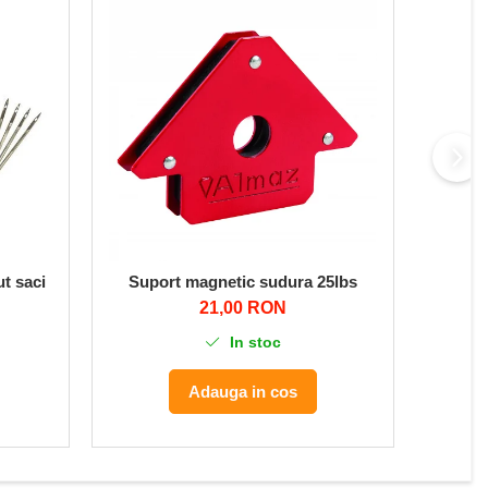
Suport magnetic sudura 25lbs
si display LCD
t saci
Suflan
21,00 RON
In stoc
Adauga in cos