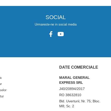
SOCIAL
Urmareste-ne in social media
DATE COMERCIALE
MARAL GENERAL
a
EXPRESS SRL
ur
J40/20894/2017
selor
RO 38632810
tur
Bld. Uverturii; Nr. 75; Bloc.
M8; Sc. 2