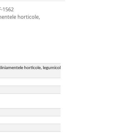
F-1562
amentele horticole,
 aliniamentele horticole, legumicole, dar si pentru