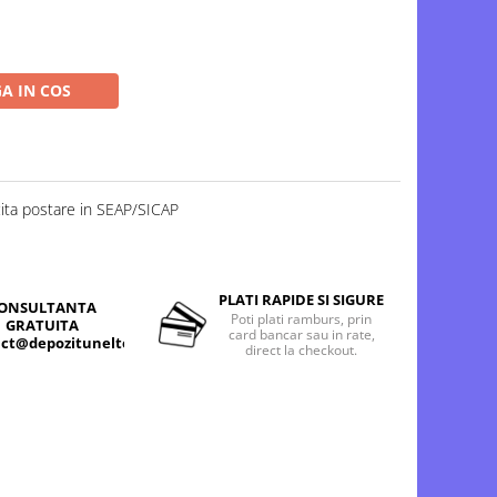
A IN COS
cita postare in SEAP/SICAP
PLATI RAPIDE SI SIGURE
ONSULTANTA
Poti plati ramburs, prin
GRATUITA
card bancar sau in rate,
ct@depozitunelte.ro
direct la checkout.