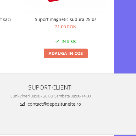
Suport magnetic sudura 25lbs
t saci
Suflanta 
21,00 RON
IN STOC
ADAUGA IN COS
SUPORT CLIENTI
Luni-Vineri 08:00 - 20:00; Sambata 08:00-14:00
contact@depozitunelte.ro