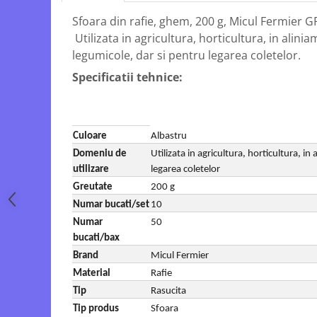
Echipamente electrice
Semanatori
Sfoara din rafie, ghem, 200 g, Micul Fermier G
Aeroterme industriale
Sere
Utilizata in agricultura, horticultura, in alini
Aparate de aer conditionat
Aparat spalat cu presiune
legumicole, dar si pentru legarea coletelor.
Bormasini cu coloana
Batoze porumb
Specificatii tehnice:
Masini de cusut saci
Bricolaj
Masini de frezat
Casa si Gradina
Suflanta pentru frunze
Curatare pavaj
Scule de mana
Culoare
Albastru
Echipamente pentru atelier
Capsatoare electrice
Domeniu de
Utilizata in agricultura, horticultura, in
Grill-uri si gratare
utilizare
legarea coletelor
Diverse scule de mana
Lopeti pentru zapada
Greutate
200 g
Scripeti si macarale
Unelte pentru gradina
Numar bucati/set
10
Scule multifuncționale
Drujbe
Numar
50
Telemetre Digitale
bucati/bax
Accesorii drujbe
Topoare
Brand
Micul Fermier
Drujbe cu acumulator
Aparate de sudura
Material
Rafie
Drujbe electrice
Accesorii aparate sudura
Tip
Rasucita
Drujbe pe benzina
Aparate de sudura cu plasma
Tip produs
Sfoara