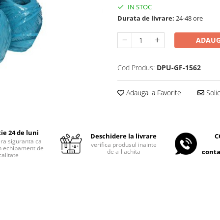
IN STOC
Durata de livrare:
24-48 ore
ADAUG
Cod Produs:
DPU-GF-1562
Adauga la Favorite
Soli
ie 24 de luni
C
Deschidere la livrare
era siguranta ca
verifica produsul inainte
 un echipament de
conta
de a-l achita
calitate