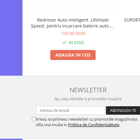
Motopompe
Accesorii pentru irigatii
Furtunuri
Redresor Auto inteligent ,Ultimate
SUPORT
Speed, pentru incarcare baterie auto 6V
Hidrofoare
- 12V 120Ah, digital cu microprocesor si
159,00 RON
Pompe de apa de suprafata
display LCD
IN STOC
Pompe recirculare
Pompe submersibile
ADAUGA IN COS
Sisteme de irigat si stropit
Timp liber
Accesorii pentru ATV
Alte vehicule electrice
NEWSLETTER
ATV-uri
Nu rata ofertele si promotiile noastre
Biciclete
Scuter
Vreau sa primesc newsletter cu promotiile magazinului.
Tocatoare resturi vegetale
Afla mai multe in
Politica de Confidentialitate
Despicatoare de lemne
Granulatoare de furaje