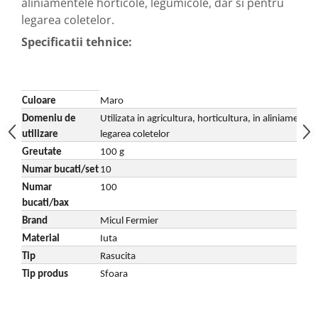
aliniamentele horticole, legumicole, dar si pentru
Echipamente ferma
Invertoare sudura - IGBT / MMA
legarea coletelor.
Freze pentru zapada
Aspiratoare
Specificatii tehnice:
Instalatii sanitare
Accesorii auto
Chiuvete
Compresoare aer
Intretinere
Echipamente industriale de
Culoare
Maro
brichetare / peletizare
Masini de maturat si accesorii
Domeniu de
Utilizata in agricultura, horticultura, in aliniamentel
Echipamente pentru protectia
Masini de tuns iarba
utilizare
legarea coletelor
muncii
Motocoase
Greutate
100 g
Generatoare
Accesorii motocositoare
Numar bucati/set
10
Pistoale de lipit
Numar
100
Accesorii pentru masini de tuns
gazon
bucati/bax
Masini de tuns iarba/gazon
Brand
Micul Fermier
Material
Iuta
Tractorase pentru gazon
Tip
Rasucita
Mobilier pentru gradina
Tip produs
Sfoara
Mori de macinat cereale
Pompe de apa