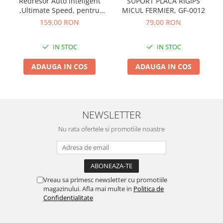
Redresor Auto inteligent
SUPORT PLACA RIGIPS
Tocatoare de furaje
,Ultimate Speed, pentru
MICUL FERMIER, GF-0012
incarcare baterie auto 6V -
159,00 RON
79,00 RON
12V 120Ah, digital cu
microprocesor si display
IN STOC
IN STOC
LCD
ADAUGA IN COS
ADAUGA IN COS
NEWSLETTER
Nu rata ofertele si promotiile noastre
Vreau sa primesc newsletter cu promotiile
magazinului. Afla mai multe in
Politica de
Confidentialitate