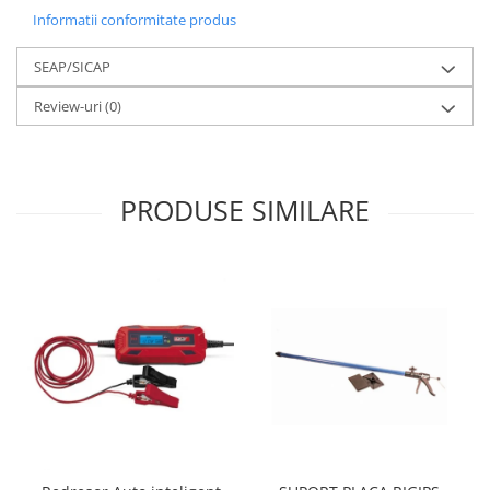
Motopompe
Informatii conformitate produs
Accesorii pentru irigatii
SEAP/SICAP
Furtunuri
Hidrofoare
Review-uri
(0)
Pompe de apa de suprafata
Pompe recirculare
Pompe submersibile
PRODUSE SIMILARE
Sisteme de irigat si stropit
Timp liber
Accesorii pentru ATV
Alte vehicule electrice
ATV-uri
Biciclete
Scuter
Tocatoare resturi vegetale
Despicatoare de lemne
Granulatoare de furaje