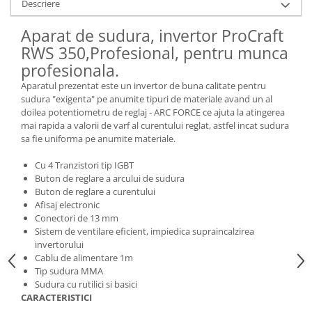
Echipamente ferma
Descriere
Invertoare sudura - IGBT / MMA
Freze pentru zapada
Aspiratoare
Aparat de sudura, invertor ProCraft
Instalatii sanitare
Accesorii auto
RWS 350,Profesional, pentru munca
profesionala.
Chiuvete
Compresoare aer
Intretinere
Aparatul prezentat este un invertor de buna calitate pentru
Echipamente industriale de
sudura "exigenta" pe anumite tipuri de materiale avand un al
brichetare / peletizare
Masini de maturat si accesorii
doilea potentiometru de reglaj - ARC FORCE ce ajuta la atingerea
mai rapida a valorii de varf al curentului reglat, astfel incat sudura
Echipamente pentru protectia
Masini de tuns iarba
sa fie uniforma pe anumite materiale.
muncii
Motocoase
Generatoare
Cu 4 Tranzistori tip IGBT
Accesorii motocositoare
Buton de reglare a arcului de sudura
Pistoale de lipit
Accesorii pentru masini de tuns
Buton de reglare a curentului
gazon
Afisaj electronic
Conectori de 13 mm
Masini de tuns iarba/gazon
Sistem de ventilare eficient, impiedica supraincalzirea
Tractorase pentru gazon
invertorului
Mobilier pentru gradina
Cablu de alimentare 1m
Tip sudura MMA
Mori de macinat cereale
Sudura cu rutilici si basici
CARACTERISTICI
Pompe de apa