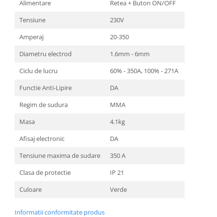
Alimentare
Retea + Buton ON/OFF
Motopompe
Accesorii pentru irigatii
Tensiune
230V
Furtunuri
Amperaj
20-350
Hidrofoare
Diametru electrod
1.6mm - 6mm
Pompe de apa de suprafata
Pompe recirculare
Ciclu de lucru
60% - 350A, 100% - 271A
Pompe submersibile
Functie Anti-Lipire
DA
Sisteme de irigat si stropit
Regim de sudura
MMA
Timp liber
Masa
4.1kg
Accesorii pentru ATV
Alte vehicule electrice
Afisaj electronic
DA
ATV-uri
Tensiune maxima de sudare
350 A
Biciclete
Clasa de protectie
IP 21
Scuter
Tocatoare resturi vegetale
Culoare
Verde
Despicatoare de lemne
Informatii conformitate produs
Granulatoare de furaje