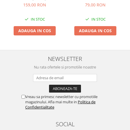
incarcare baterie auto 6V -
159,00 RON
79,00 RON
12V 120Ah, digital cu
microprocesor si display
IN STOC
IN STOC
LCD
ADAUGA IN COS
ADAUGA IN COS
NEWSLETTER
Nu rata ofertele si promotiile noastre
Vreau sa primesc newsletter cu promotiile
magazinului. Afla mai multe in
Politica de
Confidentialitate
SOCIAL