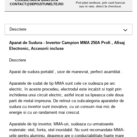
CONSULTANTA GRATUITA
Drujbe pe benzina
Poti plati ramburs, prin card bancar
CONTACT@DEPOZITUNELTE.RO
Invertoare sudura - IGBT / MMA
sau in rate, direct la checkout.
Echipamente ferma
Aspiratoare
Freze pentru zapada
Accesorii auto
Descriere
Instalatii sanitare
Compresoare aer
Chiuvete
Aparat de Sudura - Invertor Campion MMA 250A Profi , Afisaj
Echipamente industriale de
Intretinere
Electronic, Accesorii incluse
brichetare / peletizare
Masini de maturat si accesorii
Descriere
Echipamente pentru protectia
Masini de tuns iarba
muncii
Aparat de sudura portabil , usor de manevrat, perfect asamblat .
Motocoase
Generatoare
Aparatele de sudat de tip MMA sunt cele ce sudeaza pe arc
Accesorii motocositoare
Pistoale de lipit
electric. In aceste procedeu, electrodul este incalzit si topit prin
Accesorii pentru masini de tuns
inchiderea unui circuit electric, astfel incat sa lipeasca cele doua
gazon
parti de metal impreuna. De retinut ca subcategoria aparatelor de
sudura cu invertor sunt inovative, cu un consum mai mic de
Masini de tuns iarba/gazon
energie si cu un randament mai crescut.
Tractorase pentru gazon
Mobilier pentru gradina
Aparatele de tip invertor, MMA-uri, sudeaza cu urmatoarele
materiale: otel, fonta, otel inoxidabil. Nu sunt recomandate MMA-
Mori de macinat cereale
urile pentru aluminiu, deaorece are o conductabilitate foarte mare