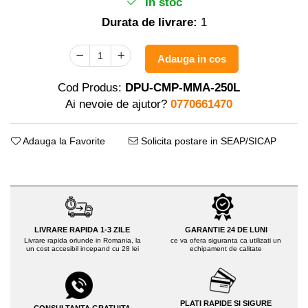
In stoc
Distribuitoare sare sau seminte
Echipamente electrice
Semanatori
Durata de livrare:
1
Aeroterme industriale
Sere
Aparate de aer conditionat
Aparat spalat cu presiune
Adauga in cos
Bormasini cu coloana
Batoze porumb
Masini de cusut saci
Cod Produs:
DPU-CMP-MMA-250L
Masini de frezat
Bricolaj
Ai nevoie de ajutor?
0770661470
Suflanta pentru frunze
Casa si Gradina
Scule de mana
Adauga la Favorite
Solicita postare in SEAP/SICAP
Curatare pavaj
Capsatoare electrice
Echipamente pentru atelier
Diverse scule de mana
Grill-uri si gratare
Scripeti si macarale
Lopeti pentru zapada
Scule multifuncționale
Unelte pentru gradina
Telemetre Digitale
LIVRARE RAPIDA 1-3 ZILE
GARANTIE 24 DE LUNI
Drujbe
Livrare rapida oriunde in Romania, la
ce va ofera siguranta ca utilizati un
Topoare
un cost accesibil incepand cu 28 lei
echipament de calitate
Accesorii drujbe
Aparate de sudura
Drujbe cu acumulator
Accesorii aparate sudura
Drujbe electrice
Aparate de sudura cu plasma
PLATI RAPIDE SI SIGURE