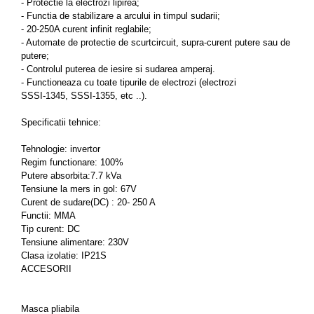
- Protectie la electrozi lipirea;
Despicatoare de lemne
- Functia de stabilizare a arcului in timpul sudarii;
- 20-250A curent infinit reglabile;
Granulatoare de furaje
- Automate de protectie de scurtcircuit, supra-curent putere sau de
Tocatoare de furaje
putere;
- Controlul puterea de iesire si sudarea amperaj.
- Functioneaza cu toate tipurile de electrozi (electrozi
SSSI-1345, SSSI-1355, etc ..).
Specificatii tehnice:
Tehnologie: invertor
Regim functionare: 100%
Putere absorbita:7.7 kVa
Tensiune la mers in gol: 67V
Curent de sudare(DC) : 20- 250 A
Functii: MMA
Tip curent: DC
Tensiune alimentare: 230V
Clasa izolatie: IP21S
ACCESORII
Masca pliabila