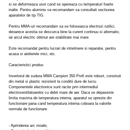
si se deformeaza usor cand se opereaza cu temperaturi foarte
Pompe de apa
inalte. Pentru aluminiu va recomandam sa consultati sectiunea
aparatelor de tip TIG.
Motopompe
Accesorii pentru irigatii
Pentru MMA-uri recomandam sa se foloseasca electrozi rutilici,
Furtunuri
deoarece acestia se descurca bine la curent continuu si alternativ,
iar arcul electric obtinut are stabilitate mai mare.
Hidrofoare
Pompe de apa de suprafata
Este recomandat pentru lucrari de intretinere si reparatie, pentru
acasa si atelierele mici, etc.
Pompe recirculare
Pompe submersibile
Caracteristici produs:
Sisteme de irigat si stropit
Invertorul de sudura MMA Campion 350 Profi este robust, construit
Timp liber
din metal si plastic rezistent la conditii dure de lucru.
Componentele electronice sunt racite prin intermediul
Accesorii pentru ATV
electroventilatoarelor cu debit mare de aer. Daca se depaseste
Alte vehicule electrice
limita maxima de temperatura interna, aparatul se opreste din
ATV-uri
functionare pana cand temperatura interna coboara la valorile
normale de functionare
Biciclete
Scuter
- Aprinderea arc moale;
Tocatoare resturi vegetale