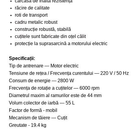
carcasă de înaltă rezistență
Drujbe pe benzina
Invertoare sudura - IGBT / MMA
răcire de calitate
Echipamente ferma
Aspiratoare
roti de transport
Freze pentru zapada
cadru metalic robust
Accesorii auto
Instalatii sanitare
construcție robustă, stabilă
Compresoare aer
cuțitele sunt fabricate din oțel călit
Chiuvete
Echipamente industriale de
protecție la suprasarcină a motorului electric
Intretinere
brichetare / peletizare
Masini de maturat si accesorii
Specificații:
Echipamente pentru protectia
Tip de antrenare ― Motor electric
Masini de tuns iarba
muncii
Tensiune de rețea / Frecvența curentului ― 220 V / 50 Hz
Motocoase
Generatoare
Consum de energie ― 2800 W
Accesorii motocositoare
Pistoale de lipit
Frecvența de rotație a cuțitelor ― 6000 rpm
Accesorii pentru masini de tuns
Diametrul maxim al ramurilor este de 44 mm
gazon
Volum colector de iarbă ― 55 L
Masini de tuns iarba/gazon
Factor de formă - mobil
Tractorase pentru gazon
Mecanism de tăiere ― Cuțit
Mobilier pentru gradina
Greutate - 19.4 kg
Mori de macinat cereale