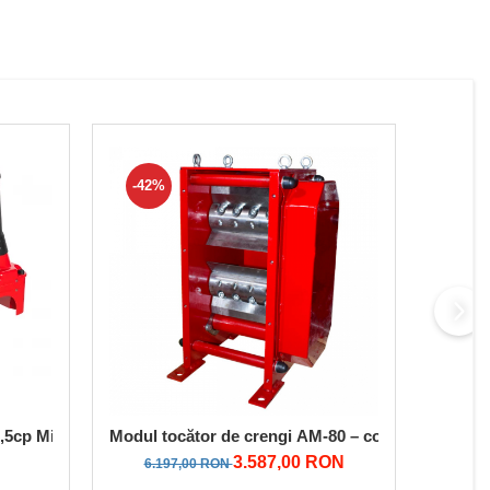
-42%
-22
 5,5cp Micul Fermier GF-0089
Modul tocător de crengi AM-80 – compatibil cu moto
Tocator
3.587,00 RON
6.197,00 RON
6.