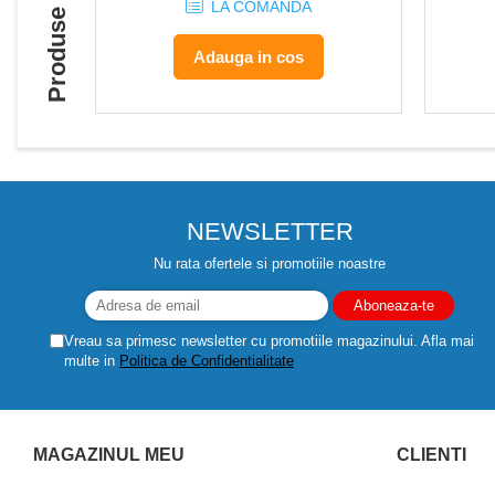
Produse similare
LA COMANDA
Despicatoare de lemne
Granulatoare de furaje
Adauga in cos
Tocatoare de furaje
NEWSLETTER
Nu rata ofertele si promotiile noastre
Vreau sa primesc newsletter cu promotiile magazinului. Afla mai
multe in
Politica de Confidentialitate
MAGAZINUL MEU
CLIENTI