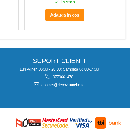
In stoc
Adauga in cos
SUPORT CLIENTI
Luni-Vineri 08:00 - 20:00; Sambata 08:00-14:00
0770661470
contact@depozitunelte.ro