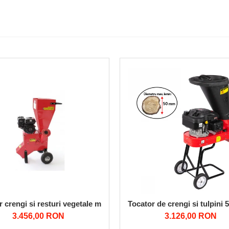
TAL
r crengi si resturi vegetale motor 6.5 HP 4T benzina, GF-0089
Tocator de crengi si tulpini
3.456,00 RON
3.126,00 RON