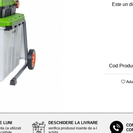
Este un di
Cod Produ
Ada
E LUNI
DESCHIDERE LA LIVRARE
CO
ta ca utilizati
verifica produsul inainte de a-l
CO
calitate
achita