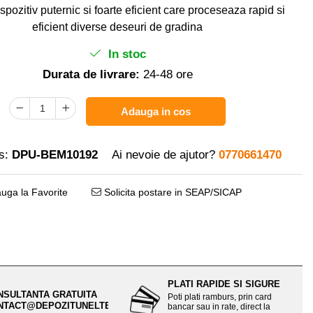
spozitiv puternic si foarte eficient care proceseaza rapid si
eficient diverse deseuri de gradina
In stoc
Durata de livrare:
24-48 ore
Adauga in cos
s:
DPU-BEM10192
Ai nevoie de ajutor?
0770661470
uga la Favorite
Solicita postare in SEAP/SICAP
PLATI RAPIDE SI SIGURE
NSULTANTA GRATUITA
Poti plati ramburs, prin card
NTACT@DEPOZITUNELTE.RO
bancar sau in rate, direct la