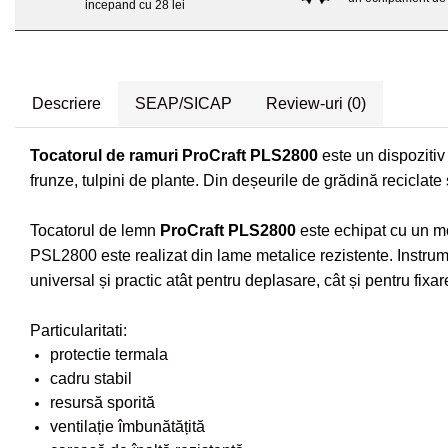
Distribuitoare sare sau seminte
Echipamente electrice
incepand cu 28 lei
Semanatori
Aeroterme industriale
Sere
Aparate de aer conditionat
Aparat spalat cu presiune
Bormasini cu coloana
Descriere
SEAP/SICAP
Review-uri
(0)
Batoze porumb
Masini de cusut saci
Masini de frezat
Bricolaj
Tocatorul de ramuri ProСraft PLS2800
este un dispozitiv
Suflanta pentru frunze
Casa si Gradina
frunze, tulpini de plante. Din deșeurile de grădină reciclate
Scule de mana
Curatare pavaj
Capsatoare electrice
Tocatorul de lemn
ProСraft PLS2800
este echipat cu un mo
Echipamente pentru atelier
Diverse scule de mana
PSL2800 este realizat din lame metalice rezistente. Instrume
Grill-uri si gratare
Scripeti si macarale
universal și practic atât pentru deplasare, cât și pentru fixare
Lopeti pentru zapada
Scule multifuncționale
Unelte pentru gradina
Particularitati:
Telemetre Digitale
Drujbe
protectie termala
Topoare
Accesorii drujbe
cadru stabil
Aparate de sudura
Drujbe cu acumulator
resursă sporită
Accesorii aparate sudura
ventilație îmbunătățită
Drujbe electrice
Aparate de sudura cu plasma