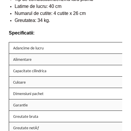
Latime de lucru: 40 cm
Pompe de apa
Numarul de cutite: 4 cutite x 26 cm
Motopompe
Greutatea: 34 kg.
Accesorii pentru irigatii
Furtunuri
Specificatii:
Hidrofoare
Pompe de apa de suprafata
Adancime de lucru
Pompe recirculare
Alimentare
Pompe submersibile
Sisteme de irigat si stropit
Capacitate cilindrica
Timp liber
Culoare
Accesorii pentru ATV
Dimensiuni pachet
Alte vehicule electrice
ATV-uri
Garantie
Biciclete
Greutate bruta
Scuter
Tocatoare resturi vegetale
Greutate netÄƒ