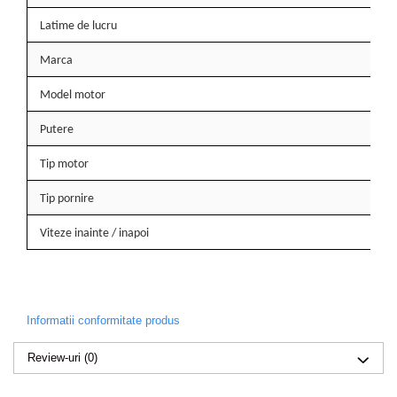
Despicatoare de lemne
Latime de lucru
Granulatoare de furaje
Marca
Tocatoare de furaje
Model motor
Putere
Tip motor
Tip pornire
Viteze inainte / inapoi
Informatii conformitate produs
Review-uri
(0)