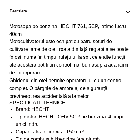
Drujbe pe benzina
Invertoare sudura - IGBT / MMA
Echipamente ferma
Descriere
Aspiratoare
Freze pentru zapada
Accesorii auto
Motosapa pe benzina HECHT 761, 5CP, latime lucru
Instalatii sanitare
40cm
Compresoare aer
Chiuvete
Motocultivatorul este echipat cu patru seturi de
Echipamente industriale de
Intretinere
cultivare lame de oțel, roata din față reglabila se poate
brichetare / peletizare
folosi numai în timpul rulajului la sol, celelalte funcții
Masini de maturat si accesorii
Echipamente pentru protectia
ale acesteia pot fi un control mai bun asupra adâncimii
Masini de tuns iarba
muncii
de încorporare.
Motocoase
Generatoare
Ghidonul din oțel permite operatorului cu un control
Accesorii motocositoare
complet. O pârghie de ambreiaj de siguranță
Pistoale de lipit
previnerotirea accidentală a lamelor.
Accesorii pentru masini de tuns
gazon
SPECIFICATII TEHNICE:
Brand: HECHT
Masini de tuns iarba/gazon
Tip motor: HECHT OHV 5CP pe benzina, 4 timpi,
Tractorase pentru gazon
un cilindru
Mobilier pentru gradina
Capacitatea cilindrica: 150 cm³
Mori de macinat cereale
Tip de combustibil:benzina fara plumb