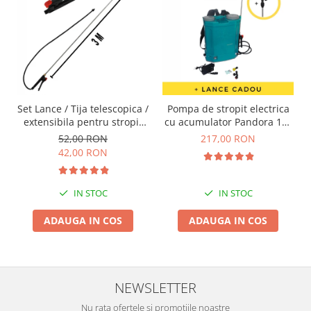
Set Lance / Tija telescopica /
Pompa de stropit electrica
extensibila pentru stropit
cu acumulator Pandora 16L
pomi, copaci de livada
Micul fermier GF-0667 -
52,00 RON
217,00 RON
Pandora din INOX 270cm,
Vermorel electric cu baterie
42,00 RON
duza cupru
IN STOC
IN STOC
ADAUGA IN COS
ADAUGA IN COS
NEWSLETTER
Nu rata ofertele si promotiile noastre