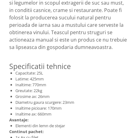
Echipamente ferma
si legumelor in scopul extragerii de suc sau must,
Invertoare sudura - IGBT / MMA
in conditii casnice, crame si restaurante. Poate fi
Freze pentru zapada
Aspiratoare
folosit la producerea sucului natural pentru
Instalatii sanitare
Accesorii auto
perioada de iarna sau a mustului care serveste la
Chiuvete
Compresoare aer
obtinerea vinului. Teascul pentru struguri se
Intretinere
actioneaza manual si este un produs ce nu trebuie
Echipamente industriale de
brichetare / peletizare
sa lipseasca din gospodaria dumneavoastra.
Masini de maturat si accesorii
Echipamente pentru protectia
Masini de tuns iarba
muncii
Specificatii tehnice
Motocoase
Generatoare
Capacitate: 25L
Accesorii motocositoare
Latime: 425mm
Pistoale de lipit
Accesorii pentru masini de tuns
Inaltime: 770mm
gazon
Greutate: 22kg
Masini de tuns iarba/gazon
Grosime ax: 26mm
Diametru gaura scurgere: 23mm
Tractorase pentru gazon
Inaltime picioare: 170mm
Mobilier pentru gradina
Inaltime ax: 660mm
Avantaje:
Mori de macinat cereale
Elementi din lemn de stejar
Pompe de apa
Continut pachet:
1x Ax cu filet