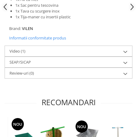
Motopompe
1x Sac pentru tescovina
Accesorii pentru irigatii
1x Tava cu scurgere inox
1x Tija-maner cu insertii plastic
Furtunuri
Hidrofoare
Brand:
VILEN
Pompe de apa de suprafata
Informatii conformitate produs
Pompe recirculare
Pompe submersibile
Video
(1)
Sisteme de irigat si stropit
SEAP/SICAP
Timp liber
Review-uri
(0)
Accesorii pentru ATV
Alte vehicule electrice
ATV-uri
RECOMANDARI
Biciclete
Scuter
Tocatoare resturi vegetale
NOU
NOU
Despicatoare de lemne
Granulatoare de furaje