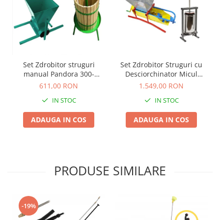
Tocatoare de furaje
Set Zdrobitor Struguri cu
Set Zdrobitor struguri
Desciorchinator Micul
manual Pandora 300-
Fermier 300kg/Ora + Teasc
350Kg/Ora, 25 Litri + Teasc
1.549,00 RON
611,00 RON
25L
32L Lemn, Verde
IN STOC
IN STOC
ADAUGA IN COS
ADAUGA IN COS
PRODUSE SIMILARE
-19%