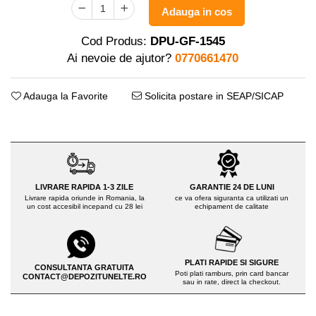
Distribuitoare sare sau seminte
Echipamente electrice
Adauga in cos
Semanatori
Aeroterme industriale
Sere
Cod Produs:
DPU-GF-1545
Aparate de aer conditionat
Ai nevoie de ajutor?
0770661470
Aparat spalat cu presiune
Bormasini cu coloana
Batoze porumb
Masini de cusut saci
Adauga la Favorite
Solicita postare in SEAP/SICAP
Masini de frezat
Bricolaj
Suflanta pentru frunze
Casa si Gradina
Scule de mana
Curatare pavaj
Capsatoare electrice
Echipamente pentru atelier
Diverse scule de mana
Grill-uri si gratare
LIVRARE RAPIDA 1-3 ZILE
GARANTIE 24 DE LUNI
Scripeti si macarale
Livrare rapida oriunde in Romania, la
ce va ofera siguranta ca utilizati un
Lopeti pentru zapada
un cost accesibil incepand cu 28 lei
echipament de calitate
Scule multifuncționale
Unelte pentru gradina
Telemetre Digitale
Drujbe
Topoare
PLATI RAPIDE SI SIGURE
Accesorii drujbe
CONSULTANTA GRATUITA
Aparate de sudura
Poti plati ramburs, prin card bancar
CONTACT@DEPOZITUNELTE.RO
sau in rate, direct la checkout.
Drujbe cu acumulator
Accesorii aparate sudura
Drujbe electrice
Aparate de sudura cu plasma