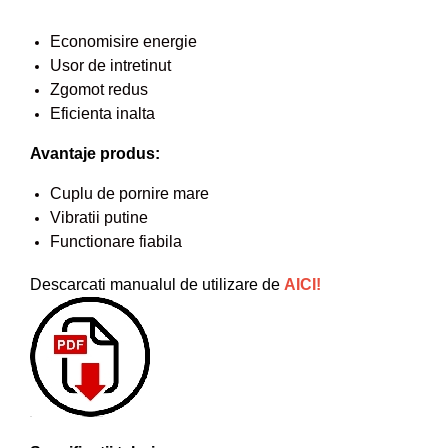
Pompe de apa
Economisire energie
Motopompe
Usor de intretinut
Accesorii pentru irigatii
Zgomot redus
Furtunuri
Eficienta inalta
Hidrofoare
Avantaje produs:
Pompe de apa de suprafata
Pompe recirculare
Cuplu de pornire mare
Pompe submersibile
Vibratii putine
Sisteme de irigat si stropit
Functionare fiabila
Timp liber
Descarcati manualul de utilizare de
AICI!
Accesorii pentru ATV
Alte vehicule electrice
ATV-uri
Biciclete
Scuter
Tocatoare resturi vegetale