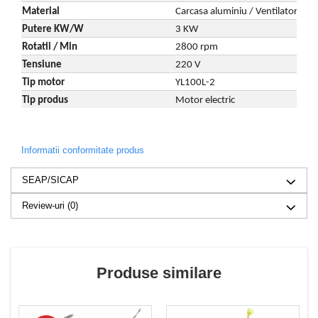
Material
Carcasa aluminiu / Ventilator plast
Putere KW/W
3 KW
Rotatii / Min
2800 rpm
Tensiune
220 V
Tip motor
YL100L-2
Tip produs
Motor electric
Informatii conformitate produs
SEAP/SICAP
Review-uri
(0)
Produse similare