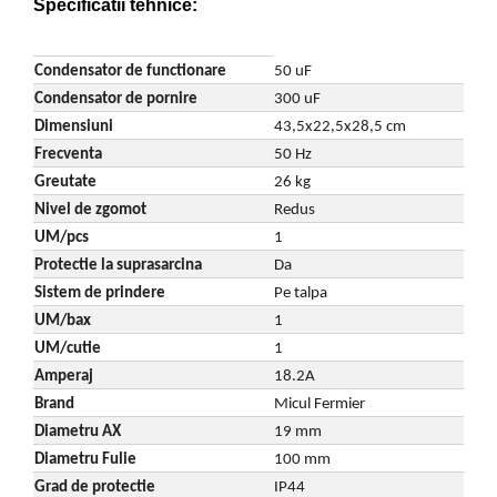
Specificatii tehnice:
Despicatoare de lemne
Granulatoare de furaje
Condensator de functionare
50 uF
Tocatoare de furaje
Condensator de pornire
300 uF
Dimensiuni
43,5x22,5x28,5 cm
Frecventa
50 Hz
Greutate
26 kg
Nivel de zgomot
Redus
UM/pcs
1
Protectie la suprasarcina
Da
Sistem de prindere
Pe talpa
UM/bax
1
UM/cutie
1
Amperaj
18.2A
Brand
Micul Fermier
Diametru AX
19 mm
Diametru Fulie
100 mm
Grad de protectie
IP44