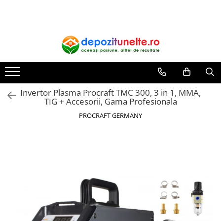
Casa, gradina si ferma
Scule si echipamente
Aparate Uz Casnic
Incalzire, climatizare si ventilatie
Procesare lemn
Tocatoare fructe si legume
Echipamente constructii
Butoaie
Panouri solare
Tocatoare crengi
Teasc struguri
Roabe
Aragazuri
Sobe si Seminee
Zdrobitor struguri
Vibratoare beton
Butelii metal
Invertor Plasma Procraft TMC 300, 3 in 1, MMA,
Zdrobitori fructe si legume
Accesorii
Deshidratoare
TIG + Accesorii, Gama Profesionala
Motosape si motocultoare
Amestecatoare electrice
Gratare
PROCRAFT GERMANY
Betoniere
Accesorii motosape si motocultoare
Masini de lipit pungi
Lampi si Proiectoare
Zootehnie
Masini de tocat rosii
Masini taiat asfalt
Adapatori
Placi compactoare
Rasnite
Articole animale
Procesare marmura/ceramica
Unelte Uz Casnic
Cuibare
Transportoare
Deplumatoare
Masini de tocat carne
Scule electrice
Hranitori
Masini de umplut carnati
Bormasini / Masini de gaurit
Incubatoare