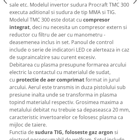
Motopompe
sale etc. Modelul invertor sudura Procraft TMC 300
Accesorii pentru irigatii
executa aditional si sudura de tip MMA si TIG.
Modelul TMC 300 este dotat cu
compresor
Furtunuri
integrat
, deci nu necesita un compresor extern si
Hidrofoare
reductor cu filtru de aer cu manometru -
Pompe de apa de suprafata
deasemenea inclus in set. Panoul de control
Pompe recirculare
include o serie de indicatori LED ce alerteaza in caz
Pompe submersibile
de supraincalzire sau curent excesiv.
Sisteme de irigat si stropit
Debitarea cu plasma presupune formarea arcului
Timp liber
electric la contactul cu materialul de sudat,
cu
protectie de aer comprimat
format in jurul
Accesorii pentru ATV
arcului. Aerul este transmis in duza pistolului sub
Alte vehicule electrice
presiune inalta unde se transforma in plasma
ATV-uri
topind materialul respectiv. Grosimea maxima a
Biciclete
metalului debitat nu trebuie sa depaseasca 20 mm,
Scuter
caracteristic invertoarelor ce folosesc plasma ca
Tocatoare resturi vegetale
mijloc de taiere.
Despicatoare de lemne
Functia de
sudura TIG, foloseste gaz argon
si
Granulatoare de furaje
electrod neconsumabil de wolfram. Setul include