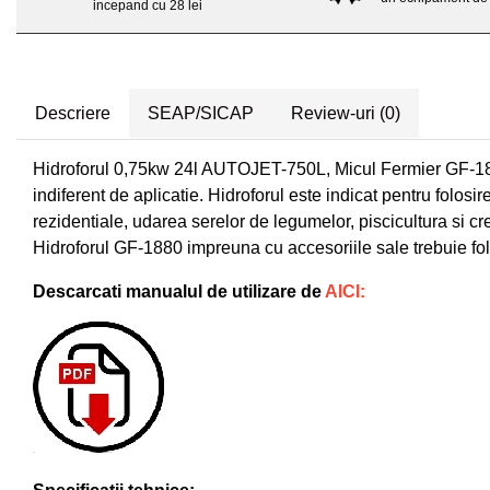
Distribuitoare sare sau seminte
Echipamente electrice
incepand cu 28 lei
Semanatori
Aeroterme industriale
Sere
Aparate de aer conditionat
Aparat spalat cu presiune
Bormasini cu coloana
Descriere
SEAP/SICAP
Review-uri
(0)
Batoze porumb
Masini de cusut saci
Masini de frezat
Bricolaj
Hidroforul 0,75kw 24l AUTOJET-750L, Micul Fermier GF-1880 e
Suflanta pentru frunze
indiferent de aplicatie. Hidroforul este indicat pentru folos
Casa si Gradina
Scule de mana
rezidentiale, udarea serelor de legumelor, piscicultura si cre
Curatare pavaj
Hidroforul GF-1880 impreuna cu accesoriile sale trebuie folo
Capsatoare electrice
Echipamente pentru atelier
Diverse scule de mana
Grill-uri si gratare
Descarcati manualul de utilizare de
AICI:
Scripeti si macarale
Lopeti pentru zapada
Scule multifuncționale
Unelte pentru gradina
Telemetre Digitale
Drujbe
Topoare
Accesorii drujbe
Aparate de sudura
Drujbe cu acumulator
Accesorii aparate sudura
Drujbe electrice
Aparate de sudura cu plasma