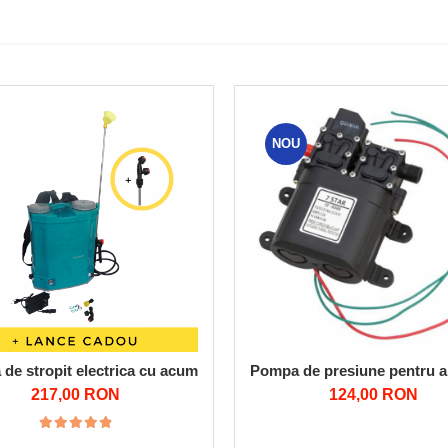
NOU
Pompa de presiune pentru apa
 stropit pomi, copaci de livada Pandora din INOX 270cm, duza cup
de stropit electrica cu acumulator Pandora 16L Micul fermier GF-
124,00 RON
217,00 RON