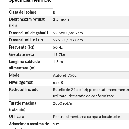
Specificatii tehnice:
Drujbe pe benzina
Invertoare sudura - IGBT / MMA
Echipamente ferma
Clasa de izolare
B
Aspiratoare
Freze pentru zapada
Debit maxim refulat
2.2 mc/h
Accesorii auto
(l/h)
Instalatii sanitare
Compresoare aer
Dimensiuni de gabarit
52,5x31,5x57cm
Chiuvete
Dimensiuni L x l x h
52 x 31,5 x 60cm
Echipamente industriale de
Intretinere
Frecventa (Hz)
50 Hz
brichetare / peletizare
Masini de maturat si accesorii
Greutate neta
19,7kg
Echipamente pentru protectia
Lungime cablu de
1.5 m
Masini de tuns iarba
muncii
alimentare (m)
Motocoase
Generatoare
Model
Autojet-750L
Accesorii motocositoare
Nivel zgomot
65 dB
Pistoale de lipit
Accesorii pentru masini de tuns
Pachetul include
Butelie de 24 de litri; presostat; manomentru
gazon
utilizare; declaratie de conformitate
Masini de tuns iarba/gazon
Turatie maxima
2850 rot/min
Tractorase pentru gazon
(rot/min)
Mobilier pentru gradina
Utilizare
Pentru alimentarea cu apa a locuintelor
Adancimea maxima de
9 m
Mori de macinat cereale