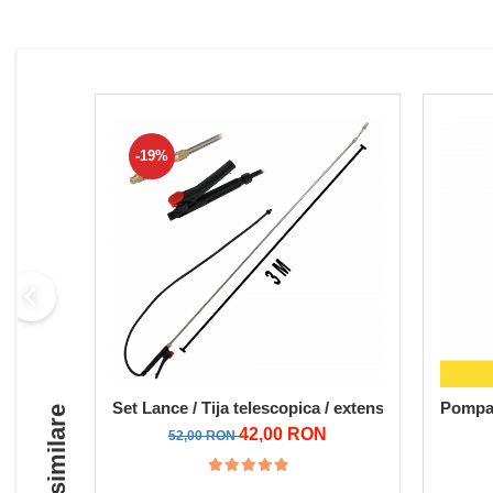
Despicatoare de lemne
Granulatoare de furaje
Tocatoare de furaje
-19%
Set Lance / Tija telescopica / extensibila pentru
Pompa 
42,00 RON
52,00 RON