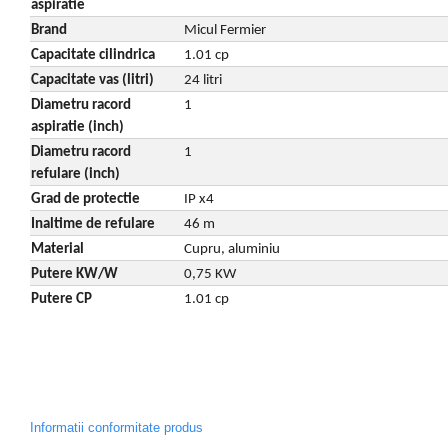
aspiratie
Pompe de apa
Brand
Micul Fermier
Capacitate cilindrica
1.01 cp
Motopompe
Capacitate vas (litri)
24 litri
Accesorii pentru irigatii
Diametru racord
1
Furtunuri
aspiratie (inch)
Hidrofoare
Diametru racord
1
Pompe de apa de suprafata
refulare (inch)
Pompe recirculare
Grad de protectie
IP x4
Pompe submersibile
Inaltime de refulare
46 m
Sisteme de irigat si stropit
Material
Cupru, aluminiu
Timp liber
Putere KW/W
0,75 KW
Putere CP
1.01 cp
Accesorii pentru ATV
Alte vehicule electrice
ATV-uri
Biciclete
Scuter
Informatii conformitate produs
Tocatoare resturi vegetale