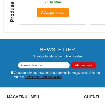
Produse similare
In stoc
Adauga in cos
NEWSLETTER
Nu rata ofertele si promotiile noastre
Vreau sa primesc newsletter cu promotiile magazinului. Afla mai
multe in
Politica de Confidentialitate
MAGAZINUL MEU
CLIENTI