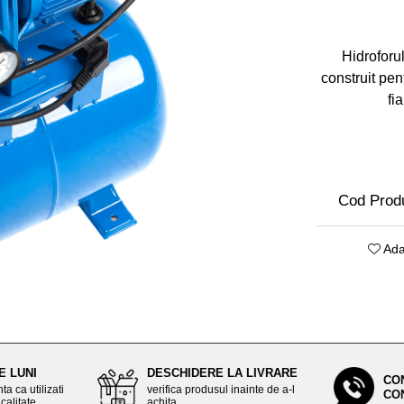
Hidroforu
construit pen
fi
Cod Prod
Ada
E LUNI
DESCHIDERE LA LIVRARE
CO
ta ca utilizati
verifica produsul inainte de a-l
CO
calitate
achita