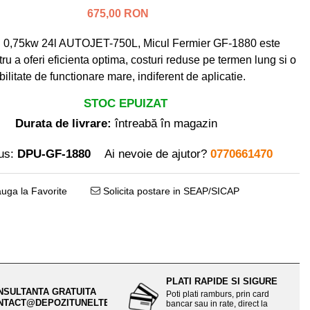
675,00 RON
l 0,75kw 24l AUTOJET-750L, Micul Fermier GF-1880 este
tru a oferi eficienta optima, costuri reduse pe termen lung si o
abilitate de functionare mare, indiferent de aplicatie.
STOC EPUIZAT
Durata de livrare:
întreabă în magazin
us:
DPU-GF-1880
Ai nevoie de ajutor?
0770661470
uga la Favorite
Solicita postare in SEAP/SICAP
PLATI RAPIDE SI SIGURE
NSULTANTA GRATUITA
Poti plati ramburs, prin card
NTACT@DEPOZITUNELTE.RO
bancar sau in rate, direct la