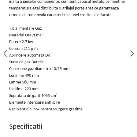
inalta a pieselor componente, cum sunt capacul metalic ce mentine
Motopompe
temperatura egal distribuita si grilajul portelanat ce garanteaza
Accesorii pentru irigatii
urmele de rumeneala caracteristice unei costite bine facute.
Furtunuri
Hidrofoare
Tip alimentare Gaz
Pompe de apa de suprafata
Material Otel/Email
Putere 2.7 kw
Pompe recirculare
Consum 211 g /h
Pompe submersibile
Aprindere automata DA
Sisteme de irigat si stropit
Sursa de gaz Butelie
Timp liber
Conexiune gaz diametru 10/15 mm
Lungime 490 mm
Accesorii pentru ATV
Latime 580 mm
Alte vehicule electrice
Inaltime 220 mm
ATV-uri
Suprafata de gatit 1065 cm²
Biciclete
Elemente interioare antilipire
Scuter
Recipient din inox pentru scurgere grasime
Tocatoare resturi vegetale
Specificatii
Despicatoare de lemne
Granulatoare de furaje