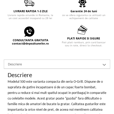
Echipamente ferma
Invertoare sudura - IGBT / MMA
Freze pentru zapada
Aspiratoare
LIVRARE RAPIDA 1-3 ZILE
Garantie 24 de luni
Livrare rapida oriunde in Romania, la
ce va ofera siguranta ca utilizati un
Instalatii sanitare
Accesorii auto
un cost accesibil incepand cu 28 lei
echipament de calitate
Chiuvete
Compresoare aer
Intretinere
Echipamente industriale de
brichetare / peletizare
PLATI RAPIDE SI SIGURE
Masini de maturat si accesorii
CONSULTANTA GRATUITA
Poti plati ramburs, prin card bancar
contact@depozitunelte.ro
Echipamente pentru protectia
sau in rate, direct la checkout.
Masini de tuns iarba
muncii
Motocoase
Generatoare
Accesorii motocositoare
Descriere
Pistoale de lipit
Accesorii pentru masini de tuns
gazon
Descriere
Masini de tuns iarba/gazon
Modelul 500 este varianta compacta din seria O-Grill. Dispune de o
Tractorase pentru gazon
suprafata de gatire incapatoare si de un capac foarte bombat,
Mobilier pentru gradina
pentru a reduce si mai mult spatiul ocupat in portbagaj in comparatie
cu celelalte modele. Acest gratar poate “gazdui” fara dificultate o
Mori de macinat cereale
familie mica de amatori de bucate la gratar. Calitatea gustarilor este
Pompe de apa
importanta la orice nivel de pret, de aceea noi mentinem calitatea