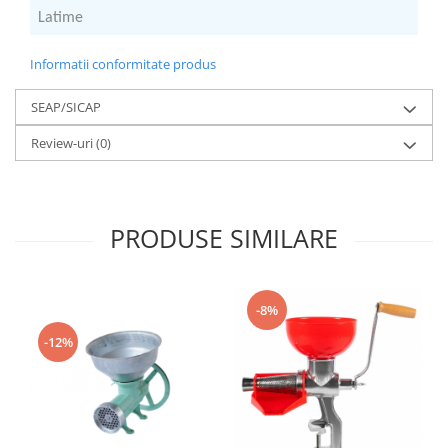
Latime
5
Informatii conformitate produs
SEAP/SICAP
Review-uri
(0)
PRODUSE SIMILARE
-8%
-12%