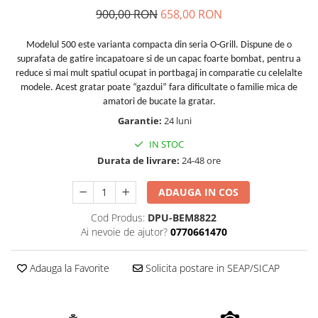
Echipamente electrice
Semanatori
900,00 RON
658,00 RON
Aeroterme industriale
Sere
Aparate de aer conditionat
Aparat spalat cu presiune
Modelul 500 este varianta compacta din seria O-Grill. Dispune de o
Bormasini cu coloana
suprafata de gatire incapatoare si de un capac foarte bombat, pentru a
Batoze porumb
reduce si mai mult spatiul ocupat in portbagaj in comparatie cu celelalte
Masini de cusut saci
Bricolaj
modele. Acest gratar poate “gazdui” fara dificultate o familie mica de
Masini de frezat
amatori de bucate la gratar.
Casa si Gradina
Suflanta pentru frunze
Garantie:
24 luni
Curatare pavaj
Scule de mana
IN STOC
Echipamente pentru atelier
Capsatoare electrice
Durata de livrare:
24-48 ore
Grill-uri si gratare
Diverse scule de mana
Lopeti pentru zapada
ADAUGA IN COS
Scripeti si macarale
Unelte pentru gradina
Scule multifuncționale
Cod Produs:
DPU-BEM8822
Drujbe
Telemetre Digitale
Ai nevoie de ajutor?
0770661470
Accesorii drujbe
Topoare
Drujbe cu acumulator
Aparate de sudura
Adauga la Favorite
Solicita postare in SEAP/SICAP
Drujbe electrice
Accesorii aparate sudura
Drujbe pe benzina
Aparate de sudura cu plasma