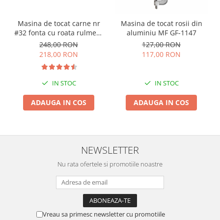
Masina de tocat carne nr
Masina de tocat rosii din
#32 fonta cu roata rulment
aluminiu MF GF-1147
si palnie JIA
248,00 RON
127,00 RON
218,00 RON
117,00 RON
IN STOC
IN STOC
ADAUGA IN COS
ADAUGA IN COS
NEWSLETTER
Nu rata ofertele si promotiile noastre
Vreau sa primesc newsletter cu promotiile