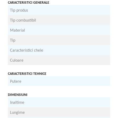
CARACTERISTICI GENERALE
Tocatoare de furaje
Tip produs
G
Tip combustibil
G
Material
O
Tip
M
Caracteristici cheie
C
Culoare
R
CARACTERISTICI TEHNICE
Putere
2
DIMENSIUNI
Inaltime
2
Lungime
4