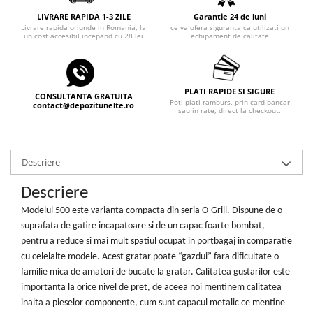
Echipamente ferma
Invertoare sudura - IGBT / MMA
LIVRARE RAPIDA 1-3 ZILE
Garantie 24 de luni
Freze pentru zapada
Aspiratoare
Livrare rapida oriunde in Romania, la
ce va ofera siguranta ca utilizati un
un cost accesibil incepand cu 28 lei
echipament de calitate
Instalatii sanitare
Accesorii auto
Chiuvete
Compresoare aer
Intretinere
Echipamente industriale de
PLATI RAPIDE SI SIGURE
CONSULTANTA GRATUITA
Poti plati ramburs, prin card bancar
brichetare / peletizare
contact@depozitunelte.ro
Masini de maturat si accesorii
sau in rate, direct la checkout.
Echipamente pentru protectia
Masini de tuns iarba
muncii
Motocoase
Generatoare
Descriere
Accesorii motocositoare
Pistoale de lipit
Accesorii pentru masini de tuns
Descriere
gazon
Modelul 500 este varianta compacta din seria O-Grill. Dispune de o
Masini de tuns iarba/gazon
suprafata de gatire incapatoare si de un capac foarte bombat,
Tractorase pentru gazon
pentru a reduce si mai mult spatiul ocupat in portbagaj in comparatie
Mobilier pentru gradina
cu celelalte modele. Acest gratar poate “gazdui” fara dificultate o
familie mica de amatori de bucate la gratar. Calitatea gustarilor este
Mori de macinat cereale
importanta la orice nivel de pret, de aceea noi mentinem calitatea
Pompe de apa
inalta a pieselor componente, cum sunt capacul metalic ce mentine