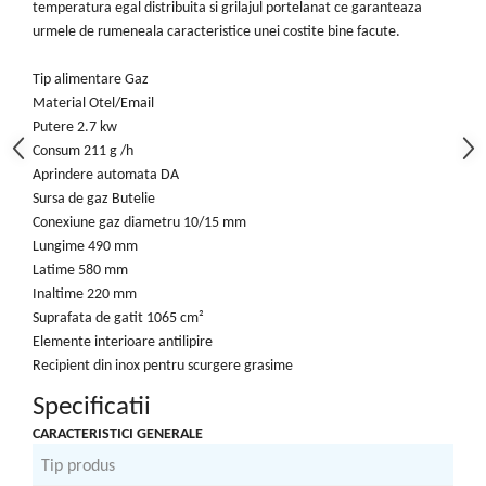
temperatura egal distribuita si grilajul portelanat ce garanteaza
Motopompe
urmele de rumeneala caracteristice unei costite bine facute.
Accesorii pentru irigatii
Furtunuri
Tip alimentare Gaz
Hidrofoare
Material Otel/Email
Pompe de apa de suprafata
Putere 2.7 kw
Pompe recirculare
Consum 211 g /h
Aprindere automata DA
Pompe submersibile
Sursa de gaz Butelie
Sisteme de irigat si stropit
Conexiune gaz diametru 10/15 mm
Timp liber
Lungime 490 mm
Latime 580 mm
Accesorii pentru ATV
Inaltime 220 mm
Alte vehicule electrice
Suprafata de gatit 1065 cm²
ATV-uri
Elemente interioare antilipire
Biciclete
Recipient din inox pentru scurgere grasime
Scuter
Specificatii
Tocatoare resturi vegetale
CARACTERISTICI GENERALE
Despicatoare de lemne
Tip produs
G
Granulatoare de furaje