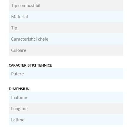
Tocatoare de furaje
Tip combustibil
G
Material
O
Tip
M
Caracteristici cheie
C
Culoare
A
CARACTERISTICI TEHNICE
Putere
2
DIMENSIUNI
Inaltime
2
Lungime
4
Latime
5