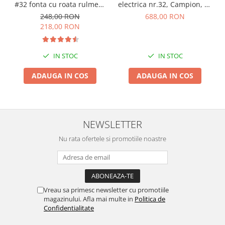
#32 fonta cu roata rulment
electrica nr.32, Campion, cu
si palnie JIA
palnie mare, motor 2500W
248,00 RON
688,00 RON
(CMP-0279)
218,00 RON
IN STOC
IN STOC
ADAUGA IN COS
ADAUGA IN COS
NEWSLETTER
Nu rata ofertele si promotiile noastre
Vreau sa primesc newsletter cu promotiile
magazinului. Afla mai multe in
Politica de
Confidentialitate