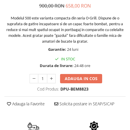
Echipamente electrice
Semanatori
900,00 RON
658,00 RON
Aeroterme industriale
Sere
Aparate de aer conditionat
Aparat spalat cu presiune
Modelul 500 este varianta compacta din seria O-Grill. Dispune de o
Bormasini cu coloana
suprafata de gatire incapatoare si de un capac foarte bombat, pentru a
Batoze porumb
reduce si mai mult spatiul ocupat in portbagaj in comparatie cu celelalte
Masini de cusut saci
Bricolaj
modele. Acest gratar poate “gazdui” fara dificultate o familie mica de
Masini de frezat
amatori de bucate la gratar.
Casa si Gradina
Suflanta pentru frunze
Garantie:
24 luni
Curatare pavaj
Scule de mana
IN STOC
Echipamente pentru atelier
Capsatoare electrice
Durata de livrare:
24-48 ore
Grill-uri si gratare
Diverse scule de mana
Lopeti pentru zapada
ADAUGA IN COS
Scripeti si macarale
Unelte pentru gradina
Scule multifuncționale
Cod Produs:
DPU-BEM8823
Drujbe
Telemetre Digitale
Accesorii drujbe
Topoare
Adauga la Favorite
Solicita postare in SEAP/SICAP
Drujbe cu acumulator
Aparate de sudura
Drujbe electrice
Accesorii aparate sudura
Drujbe pe benzina
Aparate de sudura cu plasma