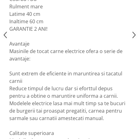
Motopompe
Rulment mare
Accesorii pentru irigatii
Latime 40 cm
Furtunuri
Inaltime 60 cm
Hidrofoare
GARANTIE 2 ANI!
Pompe de apa de suprafata
Avantaje
Pompe recirculare
Masinile de tocat carne electrice ofera o serie de
Pompe submersibile
avantaje:
Sisteme de irigat si stropit
Timp liber
Sunt extrem de eficiente in maruntirea si tacatul
Accesorii pentru ATV
carnii
Alte vehicule electrice
Reduce timpul de lucru dar si eforttul depus
ATV-uri
pentru a obtine o maruntire uniforma a carnii.
Modelele electrice lasa mai mult timp sa te bucuri
Biciclete
de burgerii tai proaspat pregatiti, carnea pentru
Scuter
sarmale sau carnatii amestecati manual.
Tocatoare resturi vegetale
Despicatoare de lemne
Calitate superioara
Granulatoare de furaje