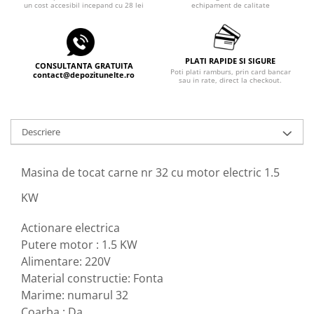
Echipamente ferma
un cost accesibil incepand cu 28 lei
echipament de calitate
Invertoare sudura - IGBT / MMA
Freze pentru zapada
Aspiratoare
Instalatii sanitare
Accesorii auto
PLATI RAPIDE SI SIGURE
CONSULTANTA GRATUITA
Chiuvete
Compresoare aer
Poti plati ramburs, prin card bancar
contact@depozitunelte.ro
sau in rate, direct la checkout.
Intretinere
Echipamente industriale de
brichetare / peletizare
Masini de maturat si accesorii
Echipamente pentru protectia
Masini de tuns iarba
Descriere
muncii
Motocoase
Generatoare
Accesorii motocositoare
Masina de tocat carne nr 32 cu motor electric 1.5
Pistoale de lipit
Accesorii pentru masini de tuns
KW
gazon
Masini de tuns iarba/gazon
Actionare electrica
Tractorase pentru gazon
Putere motor : 1.5 KW
Mobilier pentru gradina
Alimentare: 220V
Material constructie: Fonta
Mori de macinat cereale
Marime: numarul 32
Pompe de apa
Coarba : Da