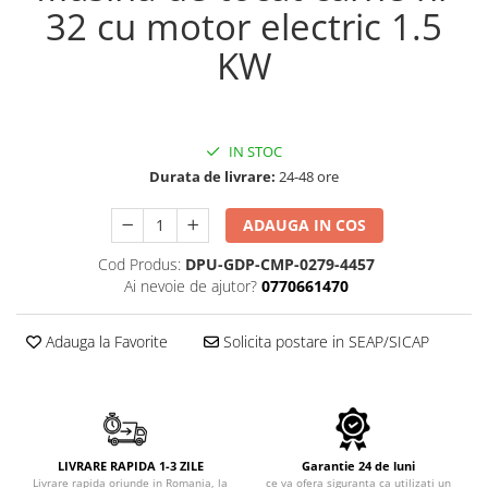
Echipamente electrice
Semanatori
32 cu motor electric 1.5
Aeroterme industriale
Sere
KW
Aparate de aer conditionat
Aparat spalat cu presiune
Bormasini cu coloana
Batoze porumb
Masini de cusut saci
Bricolaj
Masini de frezat
IN STOC
Casa si Gradina
Suflanta pentru frunze
Durata de livrare:
24-48 ore
Curatare pavaj
Scule de mana
ADAUGA IN COS
Echipamente pentru atelier
Capsatoare electrice
Grill-uri si gratare
Cod Produs:
DPU-GDP-CMP-0279-4457
Diverse scule de mana
Ai nevoie de ajutor?
0770661470
Lopeti pentru zapada
Scripeti si macarale
Unelte pentru gradina
Scule multifuncționale
Adauga la Favorite
Solicita postare in SEAP/SICAP
Drujbe
Telemetre Digitale
Accesorii drujbe
Topoare
Drujbe cu acumulator
Aparate de sudura
Drujbe electrice
Accesorii aparate sudura
Drujbe pe benzina
LIVRARE RAPIDA 1-3 ZILE
Garantie 24 de luni
Aparate de sudura cu plasma
Livrare rapida oriunde in Romania, la
ce va ofera siguranta ca utilizati un