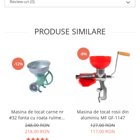
Review-uri
(0)
PRODUSE SIMILARE
-8%
-12%
Masina de tocat carne nr
Masina de tocat rosii din
#32 fonta cu roata rulment
aluminiu MF GF-1147
si palnie JIA
248,00 RON
127,00 RON
218,00 RON
117,00 RON