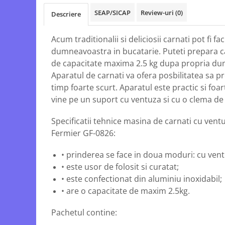
Echipamente electrice
Semanatori
SEAP/SICAP
Review-uri
(0)
Descriere
Aeroterme industriale
Sere
Aparate de aer conditionat
Aparat spalat cu presiune
Acum traditionalii si deliciosii carnati pot fi fa
Bormasini cu coloana
Batoze porumb
dumneavoastra in bucatarie. Puteti prepara c
Masini de cusut saci
Bricolaj
de capacitate maxima 2.5 kg dupa propria du
Masini de frezat
Aparatul de carnati va ofera posbilitatea sa pr
Casa si Gradina
Suflanta pentru frunze
timp foarte scurt. Aparatul este practic si foar
Curatare pavaj
Scule de mana
vine pe un suport cu ventuza si cu o clema de
Echipamente pentru atelier
Capsatoare electrice
Grill-uri si gratare
Specificatii tehnice masina de carnati cu ventu
Diverse scule de mana
Fermier GF-0826:
Lopeti pentru zapada
Scripeti si macarale
Unelte pentru gradina
Scule multifuncționale
• prinderea se face in doua moduri: cu vent
Drujbe
Telemetre Digitale
• este usor de folosit si curatat;
Accesorii drujbe
Topoare
• este confectionat din aluminiu inoxidabil;
Drujbe cu acumulator
Aparate de sudura
• are o capacitate de maxim 2.5kg.
Drujbe electrice
Accesorii aparate sudura
Pachetul contine:
Drujbe pe benzina
Aparate de sudura cu plasma