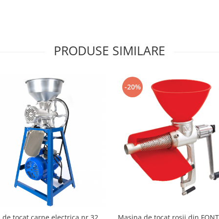
PRODUSE SIMILARE
-20%
de tocat carne electrica nr.32,
Masina de tocat rosii din FONT