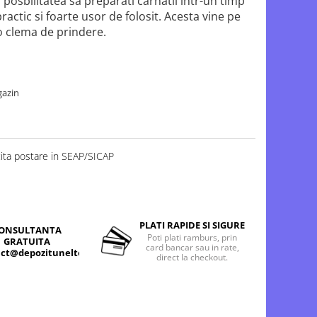
 posbilitatea sa preparati carnatii intr-un timp
ractic si foarte usor de folosit. Acesta vine pe
o clema de prindere.
gazin
cita postare in SEAP/SICAP
PLATI RAPIDE SI SIGURE
ONSULTANTA
Poti plati ramburs, prin
GRATUITA
card bancar sau in rate,
ct@depozitunelte.ro
direct la checkout.