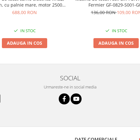
, cu palnie mare, motor 2500W
Fermier GF-0829-S001-G
(CMP-0279)
688,00 RON
136,00 RON
109,00 RO
IN STOC
IN STOC
ADAUGA IN COS
ADAUGA IN COS
SOCIAL
Urmareste-ne in social media
DATE COMERCIALE