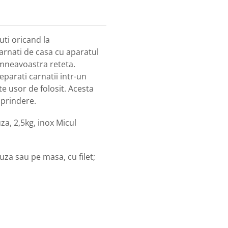
cuti oricand la
arnati de casa cu aparatul
mneavoastra reteta.
eparati carnatii intr-un
te usor de folosit. Acesta
 prindere.
za, 2,5kg, inox Micul
uza sau pe masa, cu filet;