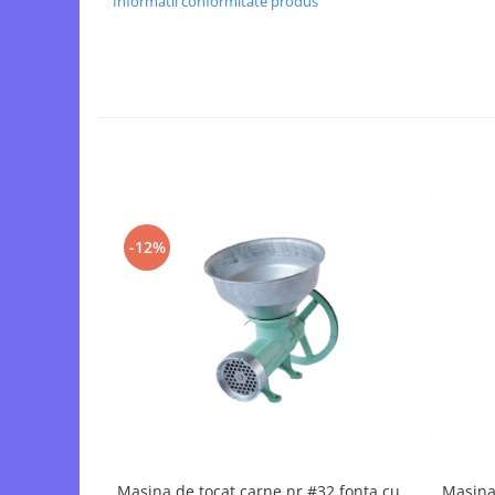
Informatii conformitate produs
Motopompe
Accesorii pentru irigatii
Furtunuri
Hidrofoare
Pompe de apa de suprafata
Pompe recirculare
Pompe submersibile
Sisteme de irigat si stropit
-12%
Timp liber
Accesorii pentru ATV
Alte vehicule electrice
ATV-uri
Biciclete
Scuter
Tocatoare resturi vegetale
Despicatoare de lemne
Granulatoare de furaje
Masina de tocat carne nr #32 fonta cu
Masina 