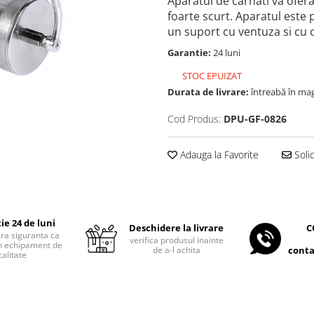
Aparatul de carnati va ofera
foarte scurt. Aparatul este p
un suport cu ventuza si cu 
Garantie:
24 luni
STOC EPUIZAT
Durata de livrare:
întreabă în ma
Cod Produs:
DPU-GF-0826
Adauga la Favorite
Soli
ie 24 de luni
C
Deschidere la livrare
era siguranta ca
verifica produsul inainte
 un echipament de
conta
de a-l achita
calitate