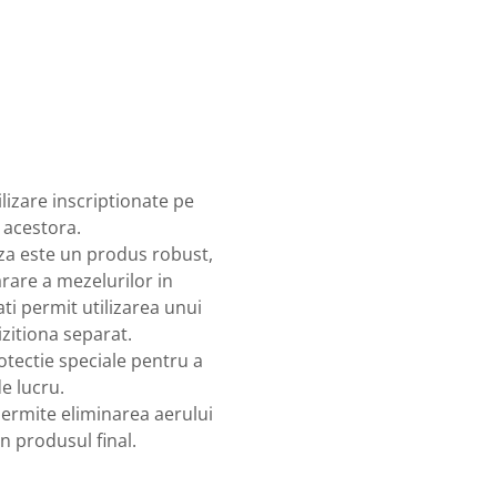
ilizare inscriptionate pe
l acestora.
za este un produs robust,
arare a mezelurilor in
i permit utilizarea unui
izitiona separat.
tectie speciale pentru a
e lucru.
ermite eliminarea aerului
n produsul final.