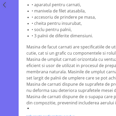
Echipamente ferma
Invertoare sudura - IGBT / MMA
• aparatul pentru carnati,
Freze pentru zapada
Aspiratoare
• manivela de filet atasabila,
• accesoriu de prindere pe masa,
Instalatii sanitare
Accesorii auto
• cheita pentru insurubat,
Chiuvete
Compresoare aer
• soclu pentru palnii,
Intretinere
Echipamente industriale de
• 3 palnii de diferite dimensiuni.
brichetare / peletizare
Masini de maturat si accesorii
Masina de facut carnati are specificatiile de ut
Echipamente pentru protectia
Masini de tuns iarba
muncii
cutie, cat si un grafic cu componentele si rolu
Motocoase
Masina de umplut carnati orizontala cu ventu
Generatoare
Accesorii motocositoare
eficient si usor de utilizat in procesul de prep
Pistoale de lipit
Accesorii pentru masini de tuns
membrana naturala. Masinile de umplut carnat
gazon
set largit de palnii de umplere care se pot ach
Masini de tuns iarba/gazon
Masina de carnati dispune de suprafete de pro
Tractorase pentru gazon
nu deforma sau deteriora suprafetele mesei d
Mobilier pentru gradina
Masina de carnati dispune de o supapa care p
din compozitie, prevenind includerea aerului i
Mori de macinat cereale
Pompe de apa