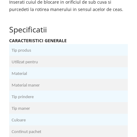
Inserati cuiul de blocare in orificiul de sub cuva si
purcedeti la rotirea manerului in sensul acelor de ceas.
Specificatii
CARACTERISTICI GENERALE
Tip produs
M
Utilizat pentru
C
Material
A
Material maner
I
Tip prindere
S
Tip maner
C
Culoare
A
Continut pachet
2