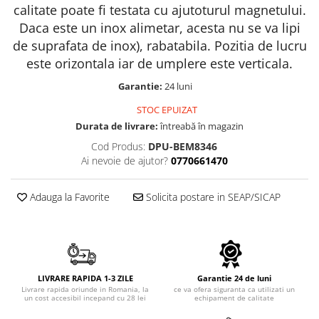
Echipamente electrice
Semanatori
calitate poate fi testata cu ajutoturul magnetului.
Aeroterme industriale
Sere
Daca este un inox alimetar, acesta nu se va lipi
Aparate de aer conditionat
de suprafata de inox), rabatabila. Pozitia de lucru
Aparat spalat cu presiune
Bormasini cu coloana
este orizontala iar de umplere este verticala.
Batoze porumb
Masini de cusut saci
Garantie:
24 luni
Bricolaj
Masini de frezat
STOC EPUIZAT
Casa si Gradina
Suflanta pentru frunze
Durata de livrare:
întreabă în magazin
Curatare pavaj
Scule de mana
Cod Produs:
DPU-BEM8346
Echipamente pentru atelier
Capsatoare electrice
Ai nevoie de ajutor?
0770661470
Grill-uri si gratare
Diverse scule de mana
Lopeti pentru zapada
Scripeti si macarale
Adauga la Favorite
Solicita postare in SEAP/SICAP
Unelte pentru gradina
Scule multifuncționale
Drujbe
Telemetre Digitale
Accesorii drujbe
Topoare
Drujbe cu acumulator
Aparate de sudura
LIVRARE RAPIDA 1-3 ZILE
Garantie 24 de luni
Drujbe electrice
Accesorii aparate sudura
Livrare rapida oriunde in Romania, la
ce va ofera siguranta ca utilizati un
un cost accesibil incepand cu 28 lei
echipament de calitate
Drujbe pe benzina
Aparate de sudura cu plasma