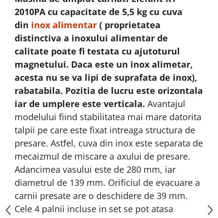
Motopompe
2010PA cu capacitate de 5,5 kg cu cuva
Accesorii pentru irigatii
din
inox alimentar
( proprietatea
Furtunuri
distinctiva a inoxului alimentar de
Hidrofoare
calitate poate fi testata cu ajutoturul
Pompe de apa de suprafata
magnetului. Daca este un inox alimetar,
Pompe recirculare
acesta nu se va lipi de suprafata de inox),
Pompe submersibile
rabatabila. Pozitia de lucru este orizontala
Sisteme de irigat si stropit
iar de umplere este verticala.
Avantajul
Timp liber
modelului fiind stabilitatea mai mare datorita
Accesorii pentru ATV
talpii pe care este fixat intreaga structura de
Alte vehicule electrice
presare. Astfel, cuva din inox este separata de
ATV-uri
mecaizmul de miscare a axului de presare.
Biciclete
Adancimea vasului este de 280 mm, iar
Scuter
diametrul de 139 mm. Orificiul de evacuare a
Tocatoare resturi vegetale
carnii presate are o deschidere de 39 mm.
Despicatoare de lemne
Cele 4 palnii incluse in set se pot atasa
Granulatoare de furaje