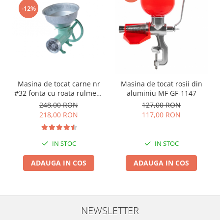
-12%
Masina de tocat carne nr
Masina de tocat rosii din
#32 fonta cu roata rulment
aluminiu MF GF-1147
si palnie JIA
248,00 RON
127,00 RON
218,00 RON
117,00 RON
IN STOC
IN STOC
ADAUGA IN COS
ADAUGA IN COS
NEWSLETTER