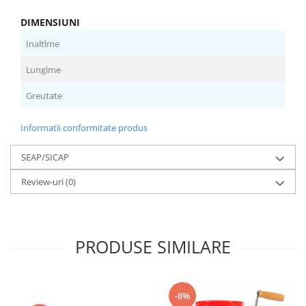
DIMENSIUNI
Inaltime
1
Lungime
2
Greutate
4
Informatii conformitate produs
SEAP/SICAP
Review-uri
(0)
PRODUSE SIMILARE
-8%