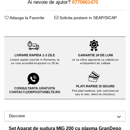
Drujbe pe benzina
Ai nevoie de ajutor?
0770661470
Invertoare sudura - IGBT / MMA
Echipamente ferma
Aspiratoare
Adauga la Favorite
Solicita postare in SEAP/SICAP
Freze pentru zapada
Accesorii auto
Instalatii sanitare
Compresoare aer
Chiuvete
Echipamente industriale de
Intretinere
brichetare / peletizare
Masini de maturat si accesorii
LIVRARE RAPIDA 1-3 ZILE
GARANTIE 24 DE LUNI
Echipamente pentru protectia
Livrare rapida oriunde in Romania, la
ce va ofera siguranta ca utilizati un
un cost accesibil incepand cu 28 lei
echipament de calitate
Masini de tuns iarba
muncii
Motocoase
Generatoare
Accesorii motocositoare
Pistoale de lipit
PLATI RAPIDE SI SIGURE
CONSULTANTA GRATUITA
Accesorii pentru masini de tuns
Poti plati ramburs, prin card bancar
CONTACT@DEPOZITUNELTE.RO
sau in rate, direct la checkout.
gazon
Masini de tuns iarba/gazon
Tractorase pentru gazon
Descriere
Mobilier pentru gradina
Mori de macinat cereale
Set Aparat de sudura MIG 200 cu plasma GranDepo