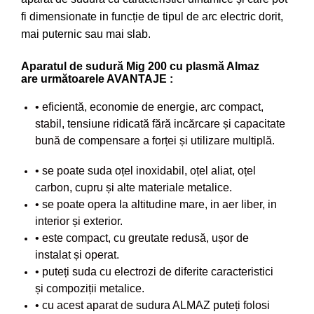
Despicatoare de lemne
fi dimensionate in funcție de tipul de arc electric dorit,
Granulatoare de furaje
mai puternic sau mai slab.
Tocatoare de furaje
Aparatul de sudură Mig 200 cu plasmă Almaz
are următoarele AVANTAJE :
• eficientă, economie de energie, arc compact,
stabil, tensiune ridicată fără incărcare și capacitate
bună de compensare a forței și utilizare multiplă.
• se poate suda oțel inoxidabil, oțel aliat, oțel
carbon, cupru și alte materiale metalice.
• se poate opera la altitudine mare, in aer liber, in
interior și exterior.
• este compact, cu greutate redusă, ușor de
instalat și operat.
• puteți suda cu electrozi de diferite caracteristici
și compoziții metalice.
• cu acest aparat de sudura ALMAZ puteți folosi