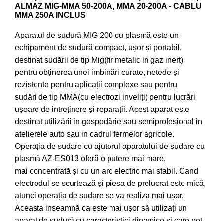
ALMAZ MIG-MMA 50-200A, MMA 20-200A - CABLU
Pompe de apa
MMA 250A INCLUS
Motopompe
Aparatul de sudură MIG 200 cu plasmă este un
Accesorii pentru irigatii
echipament de sudură compact, ușor și portabil,
Furtunuri
destinat sudării de tip Mig(fir metalic in gaz inert)
Hidrofoare
pentru obținerea unei imbinări curate, netede și
Pompe de apa de suprafata
rezistente pentru aplicații complexe sau pentru
Pompe recirculare
sudări de tip MMA(cu electrozi inveliți) pentru lucrări
Pompe submersibile
ușoare de intreținere și reparații. Acest aparat este
Sisteme de irigat si stropit
destinat utilizării in gospodărie sau semiprofesional in
atelierele auto sau in cadrul fermelor agricole.
Timp liber
Operația de sudare cu ajutorul aparatului de sudare cu
Accesorii pentru ATV
plasmă AZ-ES013 oferă o putere mai mare,
Alte vehicule electrice
mai concentrată și cu un arc electric mai stabil. Cand
ATV-uri
electrodul se scurtează și piesa de prelucrat este mică,
Biciclete
atunci operația de sudare se va realiza mai ușor.
Scuter
Aceasta inseamnă ca este mai ușor să utilizați un
Tocatoare resturi vegetale
aparat de sudură cu caracteristici dinamice și care pot