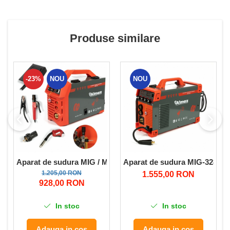
Produse similare
-23%
NOU
NOU
Aparat de sudura MIG / MMA MIG-308,308A Almaz AZ-ES015,
Aparat de sudura MIG-328
1.205,00 RON
1.555,00 RON
928,00 RON
In stoc
In stoc
Adauga in cos
Adauga in cos